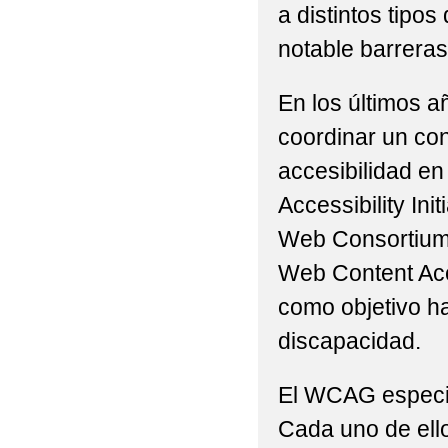
a distintos tip
PROGRAMA ESCOLAR 
notable barreras 
REUNIÓN INICIAL P
En los últimos a
REUNIÓN DE EDUCACIÓ
coordinar un con
REUNIÓN INICIO DE 
accesibilidad en
Accessibility Ini
Web Consortium 
Web Content Acc
como objetivo h
discapacidad.
El WCAG especifi
Cada uno de ello