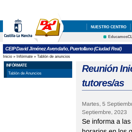
Pa
co
pri
NUESTRO CENTRO
EducamosC
ACTIVIDADES CARNAV
CEIP David Jiménez Avendaño, Puertollano (Ciudad Real)
CONSUMO DE FRUTAS
Inicio
»
Infórmate
»
Tablón de anuncios
Se encuentra usted aquí
CONSUMO DE LECHE
INFÓRMATE
Reunión Ini
Tablón de Anuncios
EL BLOG DE NUESTR
tutores/as
GUÍA ADMISIÓN DEL 
INICIO CURSO ESCO
Martes, 5 Septiemb
Septiembre, 2023
LISTADO DE LIBROS 
Se informa a las 
NOFC
PLAN DIGIT
horarios en los q