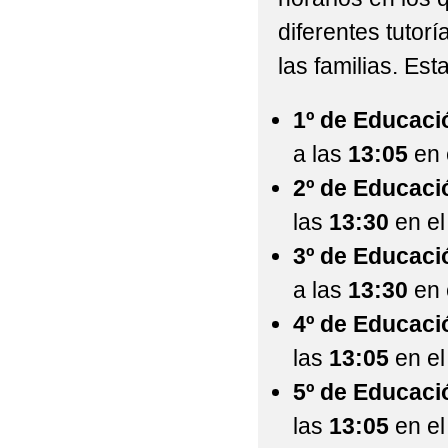
PROGRAMA ESCOLAR 
diferentes tutorí
las familias. Est
REUNIÓN INICIAL P
REUNIÓN DE EDUCACIÓ
1º de Educaci
a las
13:05
en 
REUNIÓN INICIO DE 
2º de Educaci
las
13:30
en el
3º de Educaci
a las
13:30
en 
4º de Educaci
las
13:05
en el
5º de Educaci
las
13:05
en el