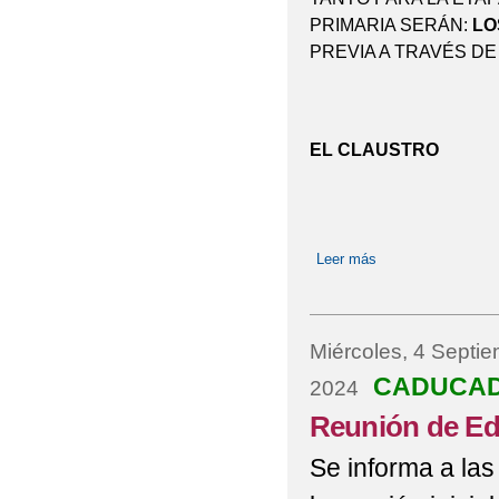
PRIMARIA SERÁN:
LOS
PROGRAMA ESCOLAR 
PREVIA A TRAVÉS D
REUNIÓN INICIAL P
REUNIÓN DE EDUCACIÓ
EL CLAUSTRO
REUNIÓN INICIO DE 
Leer más
sobre HORARIO A
Miércoles, 4 Septi
CADUCA
2024
Reunión de Edu
Se informa a las