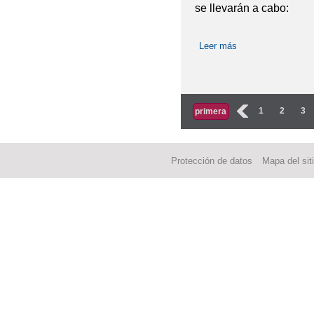
se llevarán a cabo:
Leer más
sobre Reunión Inic
Páginas
‹
1
2
3
primera
Protección de datos
Mapa del sit